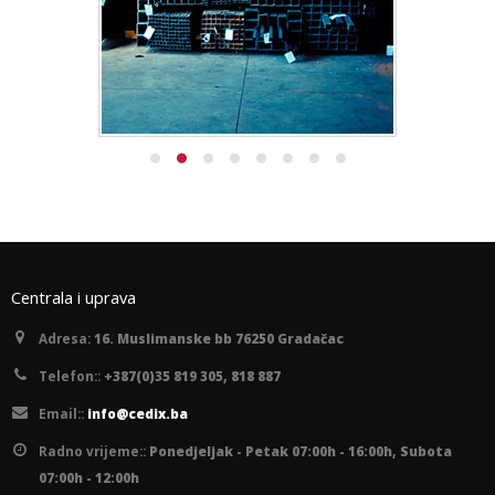
Centrala i uprava
Adresa:
16. Muslimanske bb 76250 Gradačac
Telefon::
+387(0)35 819 305, 818 887
Email::
info@cedix.ba
Radno vrijeme::
Ponedjeljak - Petak 07:00h - 16:00h, Subota
07:00h - 12:00h