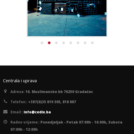
Centrala i uprava
Adresa:
16. Muslimanske bb 76250 Gradačac
Telefon::
+387(0)35 819 305, 818 887
Email::
info@cedix.ba
Radno vrijeme::
Ponedjeljak - Petak 07:00h - 16:00h, Subota
07:00h - 12:00h